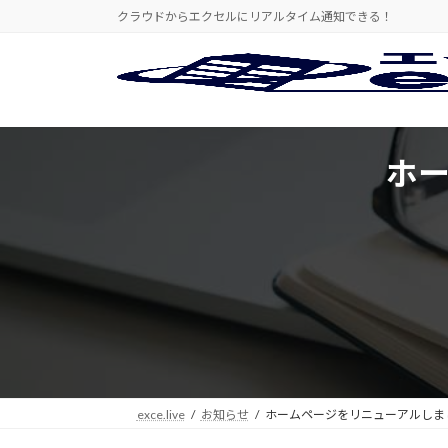
コ
ナ
クラウドからエクセルにリアルタイム通知できる！
ン
ビ
テ
ゲ
ン
ー
ツ
シ
へ
ョ
ス
ン
ホ
キ
に
ッ
移
プ
動
exce.live
お知らせ
ホームページをリニューアルしま