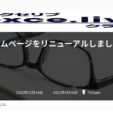
ームページをリニューアルしまし
最
終
更
新
日
時
:
2020年12月16日
2021年4月28日
TKAgile
した。