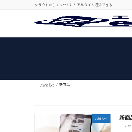
コ
ナ
クラウドからエクセルにリアルタイム通知できる！
ン
ビ
テ
ゲ
ン
ー
ツ
シ
へ
ョ
ス
ン
キ
に
ッ
移
プ
動
exce.live
新商品
新商
お知らせ
202