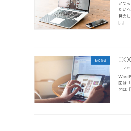
いつも
たいへん
発売し
[…]
○○
お知らせ
202
Wor
回は「
間は【 